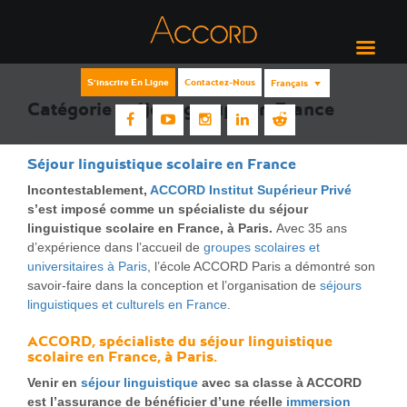
S'inscrire En Ligne
Contactez-Nous
Français
Catégorie :
séjour groupe en France
Séjour linguistique scolaire en France
Incontestablement,
ACCORD Institut Supérieur Privé
s’est imposé comme un spécialiste du séjour
linguistique scolaire en France, à Paris.
Avec 35 ans
d’expérience dans l’accueil de
groupes scolaires et
universitaires à Paris
, l’école ACCORD Paris a démontré son
savoir-faire dans la conception et l’organisation de
séjours
linguistiques et culturels en France
.
ACCORD, spécialiste du séjour linguistique
scolaire en France, à Paris.
Venir en
séjour linguistique
avec sa classe à ACCORD
est l’assurance de bénéficier d’une réelle
immersion