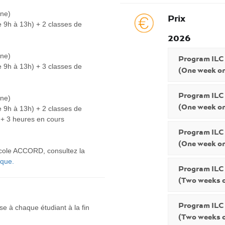
ine)
Prix
e 9h à 13h) + 2 classes de
2026
ine)
Program ILC
e 9h à 13h) + 3 classes de
(One week on
Program ILC
ine)
(One week on
e 9h à 13h) + 2 classes de
) + 3 heures en cours
Program ILC
(One week on
’école ACCORD, consultez la
que.
Program ILC
(Two weeks o
Program ILC
e à chaque étudiant à la fin
(Two weeks o