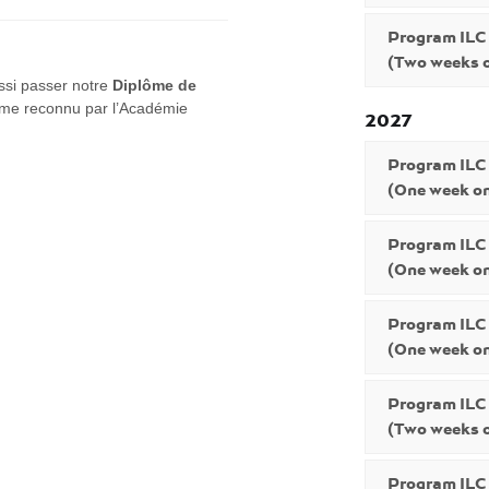
Program ILC
(Two weeks o
ussi passer notre
Diplôme de
ôme reconnu par l’Académie
2027
Program ILC
(One week on
Program ILC
(One week on
Program ILC
(One week on
Program ILC
(Two weeks o
Program ILC