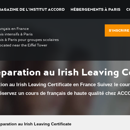
MAGAZINE DE L’INSTITUT ACCORD
HÉBERGEMENTS À PARIS
C
ançais en France
S'INSCRIRE
is intensifs à Paris
is à Paris pour groupes scolaires
ocated near the Eiffel Tower
paration au Irish Leaving Ce
ion au Irish Leaving Certificate en France Suivez le cou
servez un cours de français de haute qualité chez ACC
paration au Irish Leaving Certificate