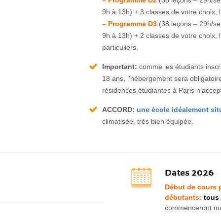
– Programme D2
(38 leçons – 29h/s
9h à 13h) + 3 classes de votre choix, 
– Programme D3
(38 leçons – 29h/s
9h à 13h) + 2 classes de votre choix, 
particuliers.
Important:
comme les étudiants inscri
18 ans, l’hébergement sera obligatoi
résidences étudiantes à Paris n’accep
ACCORD:
une école idéalement sit
climatisée, très bien équipée.
Dates 2026
Début de cours p
débutants:
tous 
commenceront mar