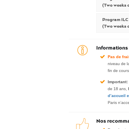
(Two weeks o
Program ILC
(Two weeks o
Informations
Pas de fra
niveau de l
fin de cours
Important:
de 18 ans,
d’accueil 
Paris n’acc
Nos recomma