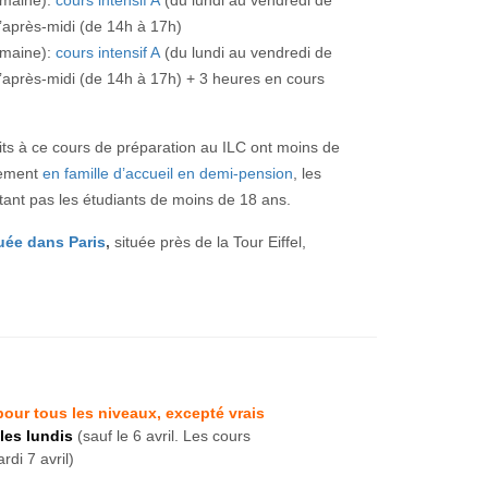
emaine):
cours intensif A
(du lundi au vendredi de
l’après-midi (de 14h à 17h)
emaine):
cours intensif A
(du lundi au vendredi de
l’après-midi (de 14h à 17h) + 3 heures en cours
ts à ce cours de préparation au ILC ont moins de
rement
en famille d’accueil en demi-pension
, les
tant pas les étudiants de moins de 18 ans.
uée dans Paris
,
située près de la Tour Eiffel,
our tous les niveaux, excepté vrais
les lundis
(sauf le 6 avril. Les cours
di 7 avril)