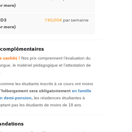
r more)
 D3
730,00€
par semaine
r more)
 complémentaires
is cachés !
Nos prix comprennent l’évaluation du
angue, le matériel pédagogique et l’attestation de
.
comme les étudiants inscrits à ce cours ont moins
l’hébergement sera obligatoirement
en famille
en demi-pension
,
les résidences étudiantes à
eptant pas les étudiants de moins de 18 ans.
ndations