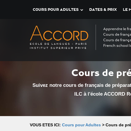
COURS POUR ADULTES
DATES & PRIX
LE 
Apprendre le fr
Cours de frança
Cours de frança
ECOLE DE LANGUES - PARIS
French school l
INSTITUT SUPERIEUR PRIVE
Cours de pré
Suivez notre cours de français de préparat
ILC à l'école ACCORD Ré
VOUS ETES ICI:
Cours pour Adultes
>
Cours de pré