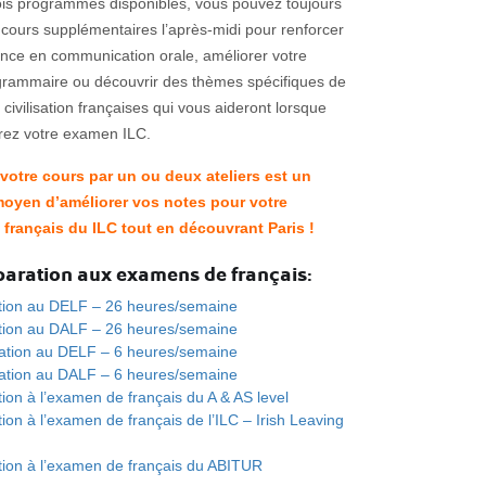
ois programmes disponibles, vous pouvez toujours
 cours supplémentaires l’après-midi pour renforcer
ance en communication orale, améliorer votre
 grammaire ou découvrir des thèmes spécifiques de
t civilisation françaises qui vous aideront lorsque
rez votre examen ILC.
votre cours par un ou deux ateliers est un
moyen d’améliorer vos notes pour votre
français du ILC tout en découvrant Paris !
paration aux examens de français:
tion au DELF – 26 heures/semaine
tion au DALF – 26 heures/semaine
ation au DELF – 6 heures/semaine
ation au DALF – 6 heures/semaine
ion à l’examen de français du A & AS level
ion à l’examen de français de l’ILC – Irish Leaving
tion à l’examen de français du ABITUR