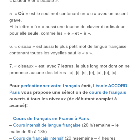
« laideur » et « beauté ».
5. «
Où
» est le seul mot contenant un « u » avec un accent
grave.
Et la lettre « ù » a aussi une touche de clavier d’ordinateur
pour elle seule, comme les « é » et « è ».
6. « oiseau » est aussi le plus petit mot de langue française
contenant toutes les voyelles sauf le « y ».
7. « oiseaux » est, avec 7 lettres, le plus long mot dont on ne
prononce aucune des lettres: [o], [i], [s], [e], [a], [u], [x]
Pour
perfectionner votre français
écrit, l’
école ACCORD
Paris
vous propose une sélection de
cours de français
ouverts à tous les niveaux (de débutant complet à
avancé):
–
Cours de français en France à Paris
–
Cours intensif de langue française
(20 h/semaine – le
matin de 9h à 13h)
–
Cours de français intensif
(20 h/semaine – 4 heures