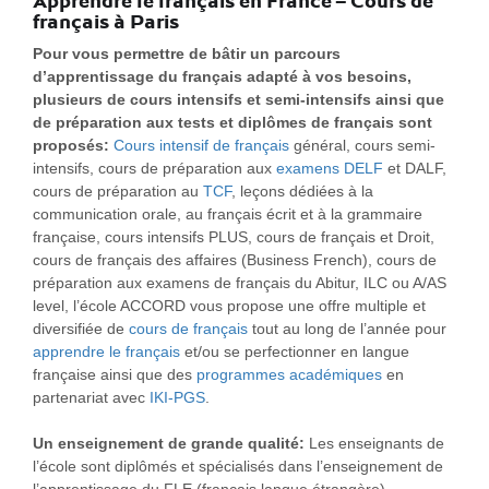
Apprendre le français en France – Cours de
français à Paris
Pour vous permettre de bâtir un parcours
d’apprentissage du français adapté à vos besoins,
plusieurs de cours intensifs et semi-intensifs ainsi que
de préparation aux tests et diplômes de français sont
proposés:
Cours intensif de français
général, cours semi-
intensifs, cours de préparation aux
examens DELF
et DALF,
cours de préparation au
TCF
, leçons dédiées à la
communication orale, au français écrit et à la grammaire
française, cours intensifs PLUS, cours de français et Droit,
cours de français des affaires (Business French), cours de
préparation aux examens de français du Abitur, ILC ou A/AS
level, l’école ACCORD vous propose une offre multiple et
diversifiée de
cours de français
tout au long de l’année pour
apprendre le français
et/ou se perfectionner en langue
française ainsi que des
programmes académiques
en
partenariat avec
IKI-PGS
.
Un enseignement de grande qualité:
Les enseignants de
l’école sont diplômés et spécialisés dans l’enseignement de
l’apprentissage du FLE (français langue étrangère).