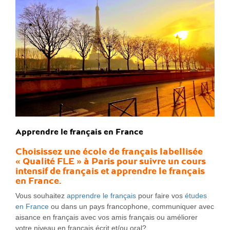
Apprendre le français en France
Choisissez une
école de français
labellisée
« Qualité FLE » à Paris pour suivre un
cours
intensif de français
et
apprendre le français
en France
.
Vous souhaitez
apprendre le français
pour faire vos
études
en France
ou dans un pays francophone, communiquer avec
aisance en français avec vos amis français ou améliorer
votre niveau en français écrit et/ou oral?