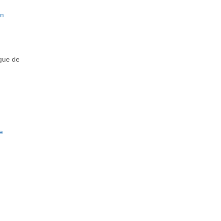
en
ngue de
de