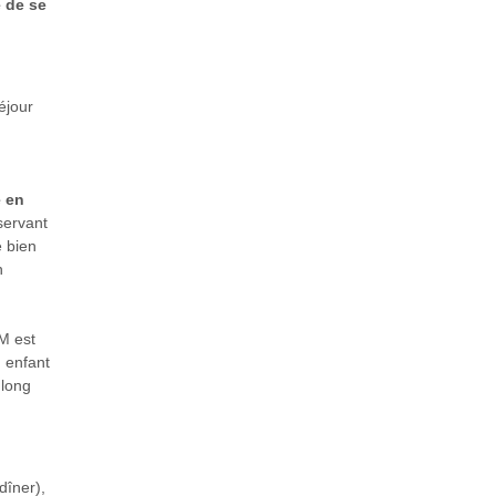
e de se
éjour
e en
servant
e bien
n
M est
 enfant
 long
dîner),