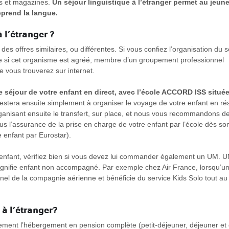
res et magazines.
Un séjour linguistique à l’étranger permet au jeun
pprend la langue.
 l’étranger ?
s offres similaires, ou différentes. Si vous confiez l’organisation du s
ble si cet organisme est agréé, membre d’un groupement professionnel
e vous trouverez sur internet.
 séjour de votre enfant en direct, avec l’école ACCORD ISS situé
restera ensuite simplement à organiser le voyage de votre enfant en ré
rganisant ensuite le transfert, sur place, et nous vous recommandons d
 l’assurance de la prise en charge de votre enfant par l’école dès so
e enfant par Eurostar).
e enfant, vérifiez bien si vous devez lui commander également un UM. U
ignifie enfant non accompagné. Par exemple chez Air France, lorsqu’un
onnel de la compagnie aérienne et bénéficie du service Kids Solo tout au
 à l’étranger?
lement l’hébergement en pension complète (petit-déjeuner, déjeuner et 