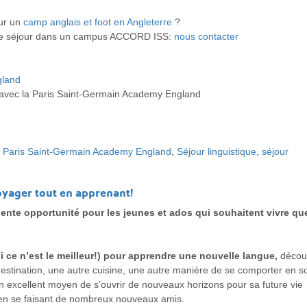
our un
camp anglais et foot en Angleterre
?
tre séjour dans un campus ACCORD ISS:
nous contacter
gland
avec la Paris Saint-Germain Academy England
,
Paris Saint-Germain Academy England
,
Séjour linguistique
,
séjour
voyager tout en apprenant!
llente opportunité pour les jeunes et ados qui souhaitent vivre q
i ce n’est le meilleur!) pour apprendre une nouvelle langue,
découv
destination, une autre cuisine, une autre manière de se comporter en so
 un excellent moyen de s’ouvrir de nouveaux horizons pour sa future vie
, en se faisant de nombreux nouveaux amis.