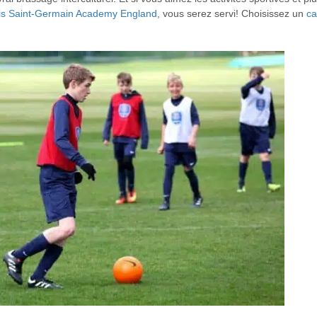
is Saint-Germain Academy England
, vous serez servi! Choisissez un
c