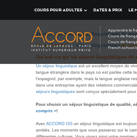
COURS POUR ADULTES
DATES & PRIX
LE 
Étiquette :
Paris Saint-Germain A
Apprendre le fr
Je recherche un séjour linguistique de qua
Cours de frança
Cours de frança
Je recherche
un séjour linguistique
de qual
ECOLE DE LANGUES - PARIS
French school l
INSTITUT SUPERIEUR PRIVE
Qu’est-ce qu’un séjour linguistique de 
Un séjour linguistique
est un excellent moyen de vivr
langue étrangère dans le pays où est parlée cette l
l’espagnol, par exemple, mais la langue anglaise res
dans une entreprise ayant des relations commerciale
séjours linguistiques
sont conçus spécialement pour t
Pour choisir un séjour linguistique de qualité, 
compris »
!
Avec
ACCORD ISS
un séjour linguistique est toujo
amitiés. Les moments que vous passerez sur le camp
différentes cultures. Vous vivrez ainsi votre premier v