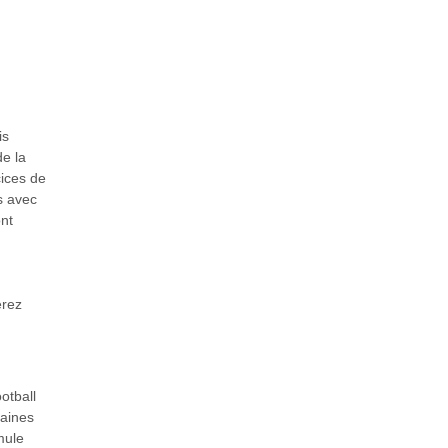
is
de la
ices de
s avec
ont
erez
otball
zaines
mule