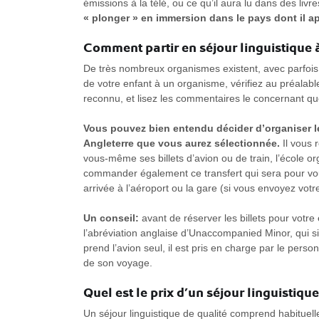
émissions à la télé, ou ce qu’il aura lu dans des liv
« plonger » en immersion dans le pays dont il a
Comment partir en séjour linguistique à
De très nombreux organismes existent, avec parfois de
de votre enfant à un organisme, vérifiez au préala
reconnu, et lisez les commentaires le concernant qu
Vous pouvez bien entendu décider d’organiser le
Angleterre que vous aurez sélectionnée.
Il vous 
vous-même ses billets d’avion ou de train, l’école o
commander également ce transfert qui sera pour vous
arrivée à l’aéroport ou la gare (si vous envoyez votr
Un conseil:
avant de réserver les billets pour votr
l’abréviation anglaise d’Unaccompanied Minor, qui s
prend l’avion seul, il est pris en charge par le pers
de son voyage.
Quel est le prix d’un séjour linguistique
Un séjour linguistique de qualité comprend habituel