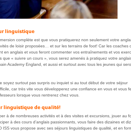
ur linguistique
mmersion complète est que vous pratiquerez non seulement votre angla
ités de loisir proposées… et sur les terrains de foot! Car les coaches 
t en anglais et vous feront commenter vos entraînements et vos exerc
 que « suivre un cours », vous serez amenés à pratiquez votre anglai
ain Academy England, et aussi et surtout avec tous les jeunes qui ser
 soyez surtout pas surpris ou inquiet si au tout début de votre séjour
icile, car très vite vous développerez une confiance en vous et vous f
fesseurs lorsque vous rentrerez chez vous.
linguistique de qualité!
er à de nombreuses activités et à des visites et excursions, jouer au fo
iper à des cours d’anglais passionnants, vous faire des dizaines et di
ISS vous propose avec ses séjours linguistiques de qualité, et en for