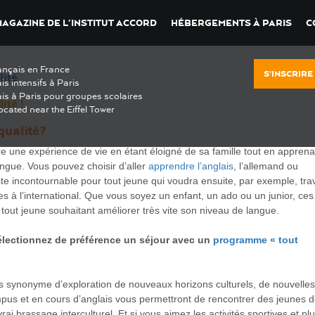
MAGAZINE DE L’INSTITUT ACCORD
HÉBERGEMENTS À PARIS
C
cademy England
ançais en France
S'INSCRIRE
lité
is intensifs à Paris
is à Paris pour groupes scolaires
ité !
ocated near the Eiffel Tower
qualité?
e une expérience de vie en étant éloigné de sa famille tout en appren
angue. Vous pouvez choisir d’aller
apprendre l’anglais
, l’allemand ou
te incontournable pour tout jeune qui voudra ensuite, par exemple, trav
s à l’international. Que vous soyez un enfant, un ado ou un junior, ces
out jeune souhaitant améliorer très vite son niveau de langue.
sélectionnez de préférence un séjour avec un
programme « tout
urs synonyme d’exploration de nouveaux horizons culturels, de nouvelles
us et en cours d’anglais vous permettront de rencontrer des jeunes 
rai brassage interculturel. Et si vous aimez les activités sportives et pl