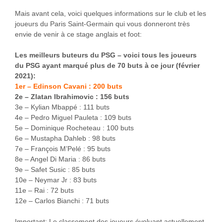
Mais avant cela, voici quelques informations sur le club et les
joueurs du Paris Saint-Germain qui vous donneront très
envie de venir à ce stage anglais et foot:
Les meilleurs buteurs du PSG – voici tous les joueurs
du PSG ayant marqué plus de 70 buts à ce jour (février
2021):
1er – Edinson Cavani : 200 buts
2e – Zlatan Ibrahimovic : 156 buts
3e – Kylian Mbappé : 111 buts
4e – Pedro Miguel Pauleta : 109 buts
5e – Dominique Rocheteau : 100 buts
6e – Mustapha Dahleb : 98 buts
7e – François M’Pelé : 95 buts
8e – Angel Di Maria : 86 buts
9e – Safet Susic : 85 buts
10e – Neymar Jr : 83 buts
11e – Rai : 72 buts
12e – Carlos Bianchi : 71 buts
Important: Le classement des joueurs évoluant actuellement