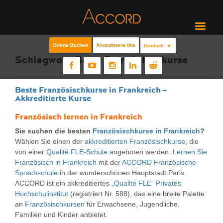
Online Buchen
Kontaktiere Uns
Deutsch
Schlagwort:
Beste Französischkurse
Beste Französischkurse in Frankreich –
Akkreditierte Kurse
Französisch lernen in Frankreich
Sie suchen die besten
Französischkurse in Frankreich
?
Wählen Sie einen der
akkreditierten Französischkurse
, die
von einer
Qualité FLE-Schule
angeboten werden.
Lernen Sie
Französisch in Frankreich
mit der
ACCORD Französische
Sprachschule
in der wunderschönen Hauptstadt Paris.
ACCORD ist ein akkreditiertes
„Qualité FLE“ Privates
Hochschulinstitut
(registriert Nr. 588), das eine breite Palette
an
Französischkursen
für Erwachsene, Jugendliche,
Familien und Kinder anbietet.