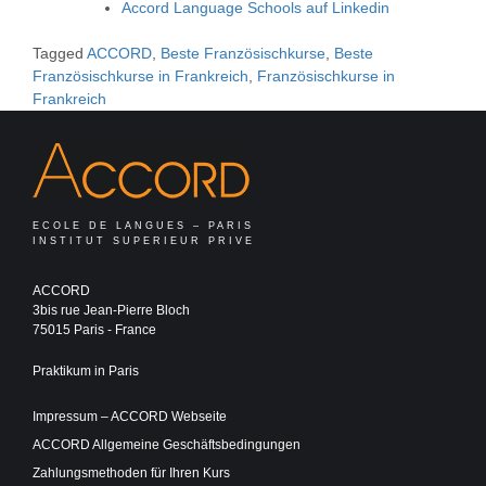
Accord Language Schools auf Linkedin
Tagged
ACCORD
,
Beste Französischkurse
,
Beste
Französischkurse in Frankreich
,
Französischkurse in
Frankreich
ECOLE DE LANGUES – PARIS
INSTITUT SUPERIEUR PRIVE
ACCORD
3bis rue Jean-Pierre Bloch
75015 Paris - France
Praktikum in Paris
Impressum – ACCORD Webseite
ACCORD Allgemeine Geschäftsbedingungen
Zahlungsmethoden für Ihren Kurs