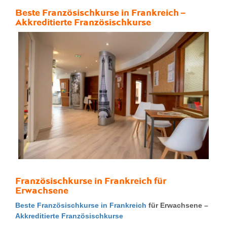
Beste
Französischkurse in Frankreich
–
Akkreditierte Französischkurse
Französischkurse in Frankreich für
Erwachsene
Beste Französischkurse in Frankreich
für Erwachsene –
Akkreditierte Französischkurse