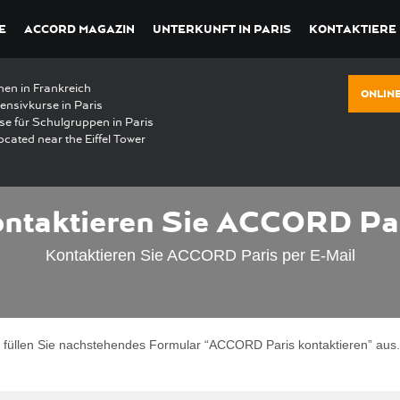
E
ACCORD MAGAZIN
UNTERKUNFT IN PARIS
KONTAKTIERE
nen in Frankreich
ONLIN
ensivkurse in Paris
se für Schulgruppen in Paris
ocated near the Eiffel Tower
ntaktieren Sie ACCORD Pa
Kontaktieren Sie ACCORD Paris per E-Mail
itte füllen Sie nachstehendes Formular “ACCORD Paris kontaktieren” au