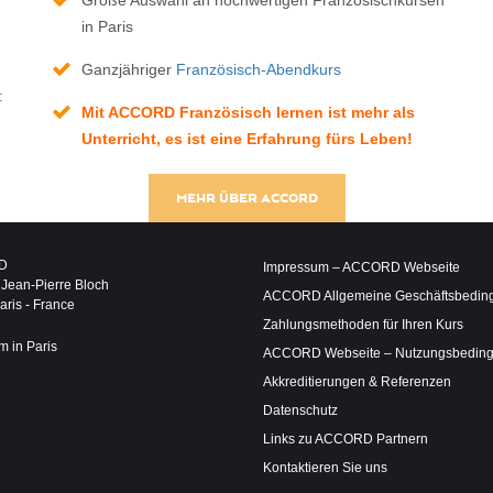
Große Auswahl an hochwertigen Französischkursen
in Paris
Ganzjähriger
Französisch-Abendkurs
:
Mit ACCORD Französisch lernen ist mehr als
Unterricht, es ist eine Erfahrung fürs Leben!
MEHR ÜBER ACCORD
D
Impressum – ACCORD Webseite
 Jean-Pierre Bloch
ACCORD Allgemeine Geschäftsbedin
ris - France
Zahlungsmethoden für Ihren Kurs
m in Paris
ACCORD Webseite – Nutzungsbedin
Akkreditierungen & Referenzen
Datenschutz
Links zu ACCORD Partnern
Kontaktieren Sie uns