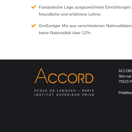
Fantastische Lage,ausgezeichnete Einrichtungen,
freundliche und erfahrene Lehrer.
Großartiger Mix aus verschiedenen Nationalitäten
keine Nationalität über 12%.
ACCOR
3bis rue
75015 Pa
ECOLE DE LANGUES – PARIS
Praktiku
INSTITUT SUPERIEUR PRIVE