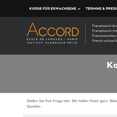
KURSE FÜR ERWACHSENE
TERMINE & PREIS
Französisch ler
Französisch-Int
Französischkur
ECOLE DE LANGUES - PARIS
French school l
INSTITUT SUPERIEUR PRIVE
Ko
Stellen Sie Ihre Frage hier. Wir helfen Ihnen gern. B
Stunden.