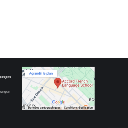
gungen
gungen