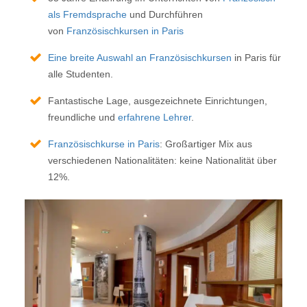
als Fremdsprache
und Durchführen
von
Französischkursen in Paris
Eine breite Auswahl an Französischkursen
in Paris für
alle Studenten.
Fantastische Lage, ausgezeichnete Einrichtungen,
freundliche und
erfahrene Lehrer
.
Französischkurse in Paris
: Großartiger Mix aus
verschiedenen Nationalitäten: keine Nationalität über
12%.