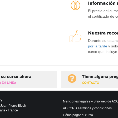
Información 
El precio del curs
el certificado de 
Nuestra rec
Durante su esta
por la tarde
y solo
curso que incluye l
 su curso ahora
Tiene alguna pre
 EN LÍNEA
CONTACTO
D
Menciones legales – Sitio web de A
 Jean-Pierre Bloch
ACCORD Términos y condiciones
ris - France
Cómo pagar el curso