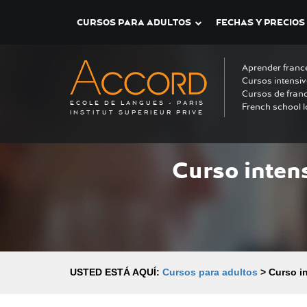
CURSOS PARA ADULTOS
FECHAS Y PRECIOS
Aprender franc
Cursos intensiv
Cursos de fran
ECOLE DE LANGUES - PARIS
French school l
INSTITUT SUPERIEUR PRIVE
Curso inten
USTED ESTÁ AQUÍ:
Cursos para adultos
>
Curso i