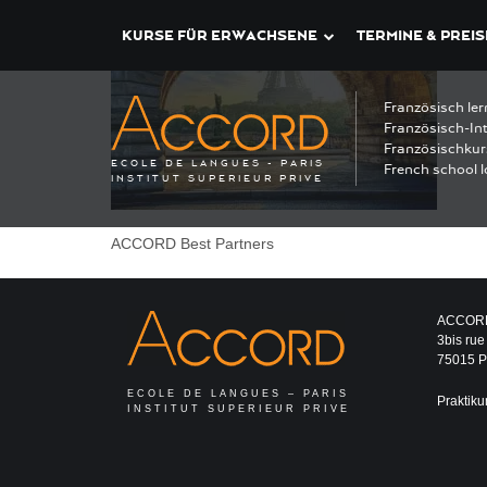
KURSE FÜR ERWACHSENE
TERMINE & PREIS
Französisch ler
Französisch-Int
Französischkur
ECOLE DE LANGUES - PARIS
French school l
INSTITUT SUPERIEUR PRIVE
ACCORD Best Partners
ACCOR
3bis rue
75015 Pa
ECOLE DE LANGUES – PARIS
Praktiku
INSTITUT SUPERIEUR PRIVE