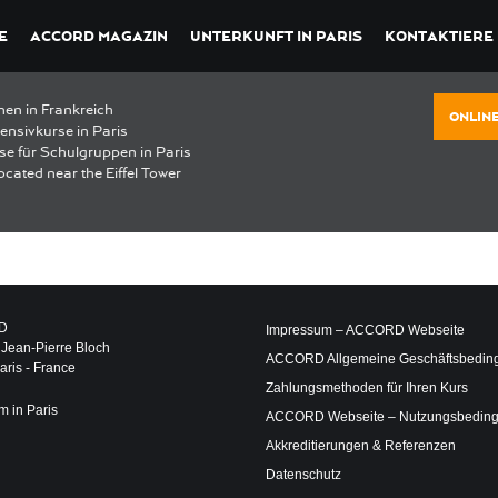
E
ACCORD MAGAZIN
UNTERKUNFT IN PARIS
KONTAKTIERE
nen in Frankreich
ONLIN
ensivkurse in Paris
se für Schulgruppen in Paris
ocated near the Eiffel Tower
D
Impressum – ACCORD Webseite
 Jean-Pierre Bloch
ACCORD Allgemeine Geschäftsbedin
ris - France
Zahlungsmethoden für Ihren Kurs
m in Paris
ACCORD Webseite – Nutzungsbedin
Akkreditierungen & Referenzen
Datenschutz