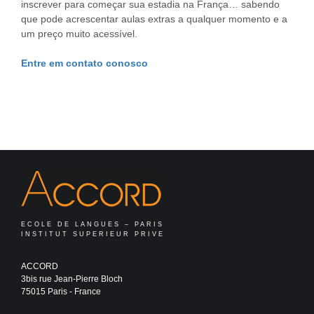
inscrever para começar sua estadia na França… sabendo
que pode acrescentar aulas extras a qualquer momento e a
um preço muito acessível.
Entre em contato conosco
ECOLE DE LANGUES – PARIS
INSTITUT SUPERIEUR PRIVE
ACCORD
3bis rue Jean-Pierre Bloch
75015 Paris - France