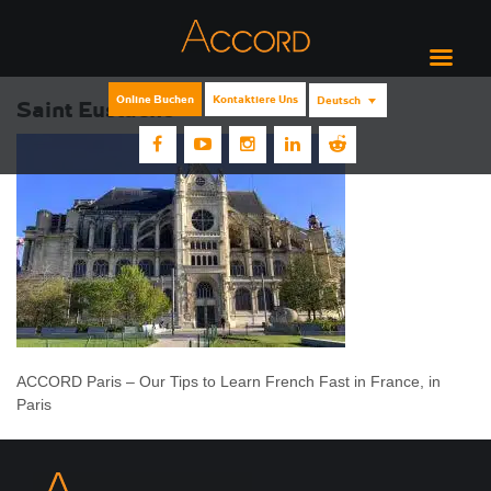
Online Buchen
Kontaktiere Uns
Deutsch
Saint Eustache
ACCORD Paris – Our Tips to Learn French Fast in France, in
Paris