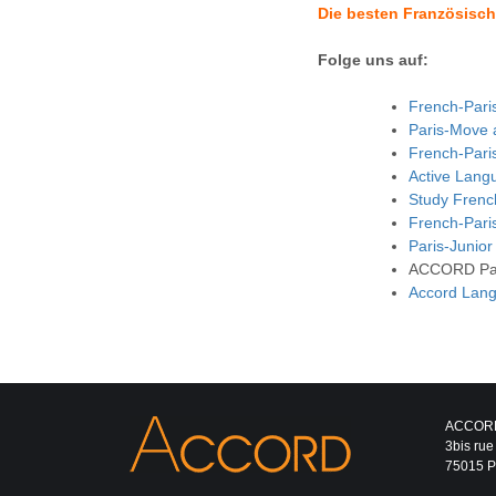
Die besten
Französisch
Folge uns auf:
French-Paris
Paris-Move a
French-Pari
Active Lang
Study Frenc
French-Pari
Paris-Junio
ACCORD Pari
Accord Lang
ACCOR
3bis rue
75015 Pa