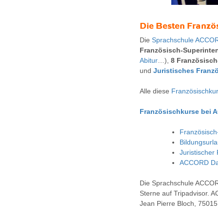
Die
Besten Franzö
Die
Sprachschule ACCO
Französisch-Superinte
Abitur
…),
8 Französisch
und
Juristisches Franz
Alle diese
Französischku
Französischkurse bei
Französisch
Bildungsurl
Juristischer
ACCORD Dat
Die Sprachschule ACCOR
Sterne auf Tripadvisor.
Jean Pierre Bloch, 75015