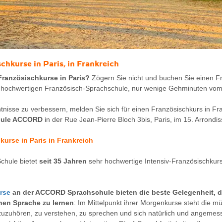
schkurse
in Paris, in Frankreich
Französischkurse in Paris?
Zögern Sie nicht und buchen Sie einen F
hochwertigen Französisch-Sprachschule, nur wenige Gehminuten vom E
nisse zu verbessern, melden Sie sich für einen Französischkurs in Fra
hule ACCORD
in der Rue Jean-Pierre Bloch 3bis, Paris, im 15. Arrondi
kurse in Paris
in Frankreich
hule bietet
seit 35 Jahren
sehr hochwertige Intensiv-Französischkurse
rse
an der ACCORD Sprachschule bieten die beste Gelegenheit, d
hen Sprache zu lernen
: Im Mittelpunkt ihrer Morgenkurse steht die 
 zuzuhören, zu verstehen, zu sprechen und sich natürlich und angemes