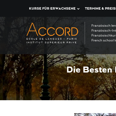
KURSE FÜR ERWACHSENE
TERMINE & PREIS
Französisch ler
Französisch-Int
Französischkur
ECOLE DE LANGUES - PARIS
French school l
INSTITUT SUPERIEUR PRIVE
Die Besten 