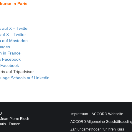
kurse in Paris
 auf X – Twitter
uf X – Twitter
s auf Mastodon
uages
h in France
s Facebook
r Facebook
s auf Tripadvisor
uage Schools auf Linkedin
D
Impressum – ACCORD Webseite
 Jean-Pierre Bloch
ACCORD Allgemeine Geschäftsbedin
ris - France
Zahlungsmethoden für Ihren Kurs