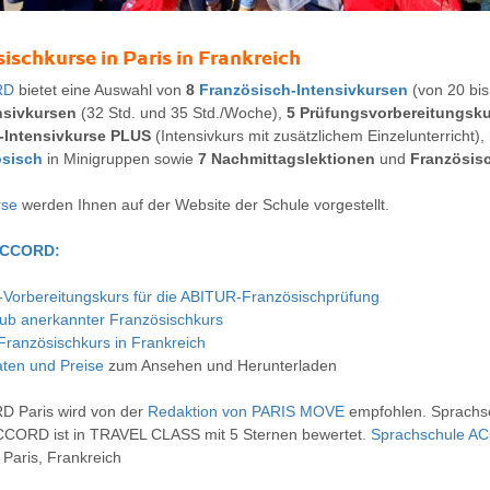
sischkurse
in Paris in Frankreich
RD
bietet eine Auswahl von
8
Französisch-Intensivkursen
(von 20 bis
nsivkursen
(32 Std. und 35 Std./Woche),
5 Prüfungsvorbereitungsk
-Intensivkurse PLUS
(Intensivkurs mit zusätzlichem Einzelunterricht),
ösisch
in Minigruppen sowie
7 Nachmittagslektionen
und
Französisc
rse
werden Ihnen auf der Website der Schule vorgestellt.
 ACCORD:
-Vorbereitungskurs für die ABITUR-Französischprüfung
aub anerkannter Französischkurs
 Französischkurs in Frankreich
en und Preise
zum Ansehen und Herunterladen
D Paris wird von der
Redaktion von PARIS MOVE
empfohlen. Sprachs
 ACCORD ist in TRAVEL CLASS mit 5 Sternen bewertet.
Sprachschule A
 Paris, Frankreich