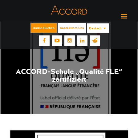
Online Buchen
Kontaktiere Uns
Deutsch
ACCORD-Schule „Qualité FLE“
zertifiziert