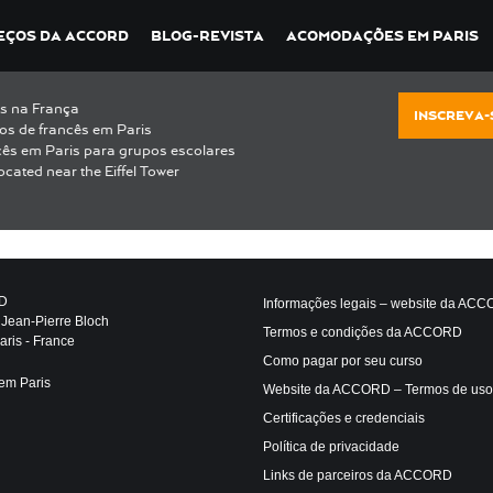
M-768×414
EÇOS DA ACCORD
BLOG-REVISTA
ACOMODAÇÕES EM PARIS
s na França
INSCREVA-
os de francês em Paris
cês em Paris para grupos escolares
ocated near the Eiffel Tower
D
Informações legais – website da AC
 Jean-Pierre Bloch
Termos e condições da ACCORD
ris - France
Como pagar por seu curso
em Paris
Website da ACCORD – Termos de uso
Certificações e credenciais
Política de privacidade
Links de parceiros da ACCORD