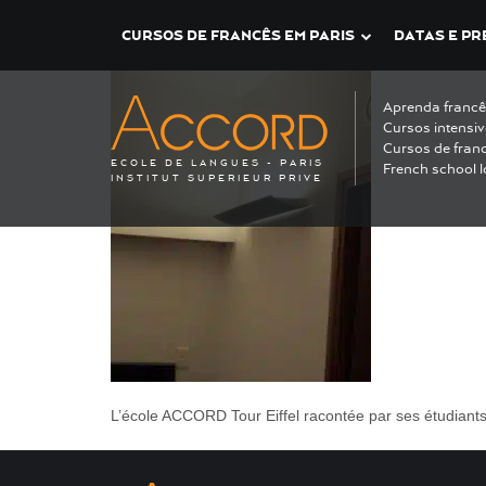
IMG_20210412_131351_752-001
CURSOS DE FRANCÊS EM PARIS
DATAS E PR
Aprenda francê
Cursos intensiv
Cursos de fran
ECOLE DE LANGUES - PARIS
French school l
INSTITUT SUPERIEUR PRIVE
L’école ACCORD Tour Eiffel racontée par ses étudiant