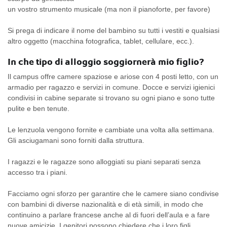
un vostro strumento musicale (ma non il pianoforte, per favore)
Si prega di indicare il nome del bambino su tutti i vestiti e qualsiasi
altro oggetto (macchina fotografica, tablet, cellulare, ecc.).
In che tipo di alloggio soggiornerà mio figlio?
Il campus offre camere spaziose e ariose con 4 posti letto, con un
armadio per ragazzo e servizi in comune. Docce e servizi igienici
condivisi in cabine separate si trovano su ogni piano e sono tutte
pulite e ben tenute.
Le lenzuola vengono fornite e cambiate una volta alla settimana.
Gli asciugamani sono forniti dalla struttura.
I ragazzi e le ragazze sono alloggiati su piani separati senza
accesso tra i piani.
Facciamo ogni sforzo per garantire che le camere siano condivise
con bambini di diverse nazionalità e di età simili, in modo che
continuino a parlare francese anche al di fuori dell’aula e a fare
nuove amicizie. I genitori possono chiedere che i loro figli