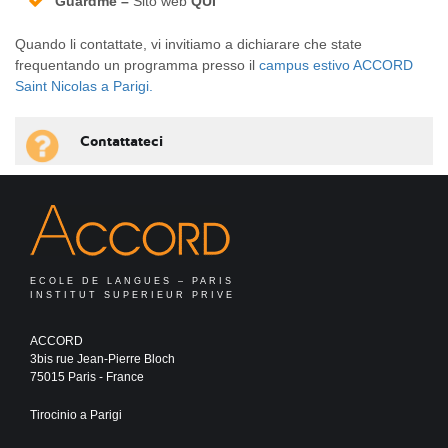
Guardme –
Sito web
QUI
Quando li contattate, vi invitiamo a dichiarare che state
frequentando un programma presso il
campus estivo ACCORD
Saint Nicolas a Parigi.
Contattateci
ECOLE DE LANGUES – PARIS
INSTITUT SUPERIEUR PRIVE
ACCORD
3bis rue Jean-Pierre Bloch
75015 Paris - France
Tirocinio a Parigi