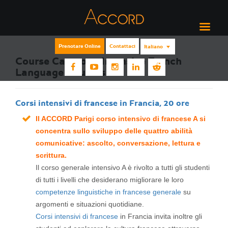
Prenotare Online
Contattaci
Italiano
Course Category:
Intensive French
Language Courses
Corsi intensivi di francese in Francia, 20 ore
Il ACCORD Parigi corso intensivo di francese A si
concentra sullo sviluppo delle quattro abilità
comunicative: ascolto, conversazione, lettura e
scrittura.
Il corso generale intensivo A è rivolto a tutti gli studenti
di tutti i livelli che desiderano migliorare le loro
competenze linguistiche in francese generale
su
argomenti e situazioni quotidiane.
Corsi intensivi di francese
in Francia invita inoltre gli