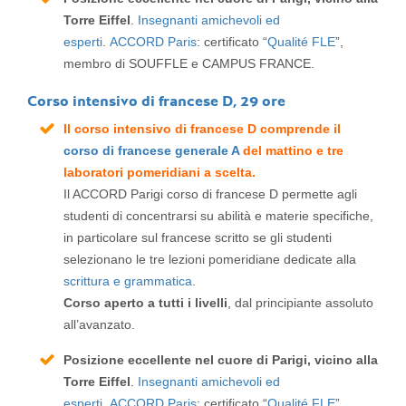
Torre Eiffel
.
Insegnanti amichevoli ed
esperti
.
ACCORD Paris
: certificato “
Qualité FLE
”,
membro di SOUFFLE e CAMPUS FRANCE.
Corso intensivo di francese D, 29 ore
Il corso intensivo di francese D comprende il
corso di francese generale A
del mattino e tre
laboratori pomeridiani a scelta.
Il ACCORD Parigi corso di francese D permette agli
studenti di concentrarsi su abilità e materie specifiche,
in particolare sul francese scritto se gli studenti
selezionano le tre lezioni pomeridiane dedicate alla
scrittura e grammatica
.
Corso aperto a tutti i livelli
, dal principiante assoluto
all’avanzato.
Posizione eccellente nel cuore di Parigi, vicino alla
Torre Eiffel
.
Insegnanti amichevoli ed
esperti
.
ACCORD Paris
: certificato “
Qualité FLE
”,