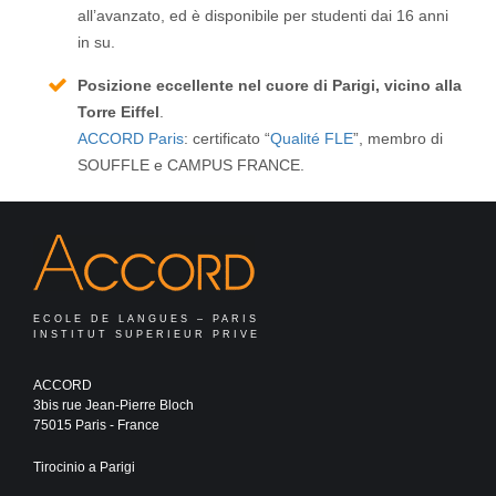
all’avanzato, ed è disponibile per studenti dai 16 anni
in su.
Posizione eccellente nel cuore di Parigi, vicino alla
Torre Eiffel
.
ACCORD Paris
: certificato “
Qualité FLE
”, membro di
SOUFFLE e CAMPUS FRANCE.
ECOLE DE LANGUES – PARIS
INSTITUT SUPERIEUR PRIVE
ACCORD
3bis rue Jean-Pierre Bloch
75015 Paris - France
Tirocinio a Parigi